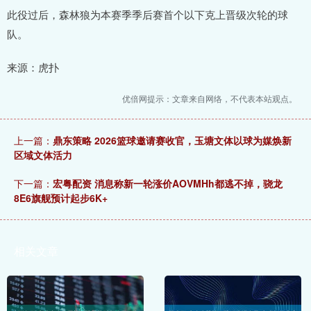
此役过后，森林狼为本赛季季后赛首个以下克上晋级次轮的球
队。
来源：虎扑
优倍网提示：文章来自网络，不代表本站观点。
上一篇：
鼎东策略 2026篮球邀请赛收官，玉塘文体以球为媒焕新
区域文体活力
下一篇：
宏粤配资 消息称新一轮涨价AOVMHh都逃不掉，骁龙
8E6旗舰预计起步6K+
相关文章