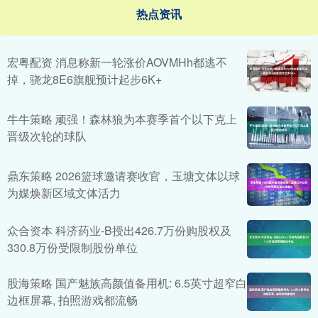
热点资讯
宏粤配资 消息称新一轮涨价AOVMHh都逃不
掉，骁龙8E6旗舰预计起步6K+
牛牛策略 顽强！森林狼为本赛季首个以下克上
晋级次轮的球队
鼎东策略 2026篮球邀请赛收官，玉塘文体以球
为媒焕新区域文体活力
众合资本 科济药业-B授出426.7万份购股权及
330.8万份受限制股份单位
股海策略 国产魅族高颜值备用机: 6.5英寸超窄白
边框屏幕, 拍照游戏都流畅