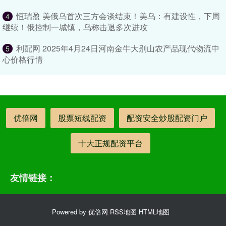
恒瑞盈 美俄乌首次三方会谈结束！美乌：有建设性，下周
4
继续！俄控制一城镇，乌称击退多次进攻
利配网 2025年4月24日河南金牛大别山农产品现代物流中
5
心价格行情
优倍网
股票短线配资
配资安全炒股配资门户
十大正规配资平台
友情链接：
Powered by
优倍网
RSS地图
HTML地图