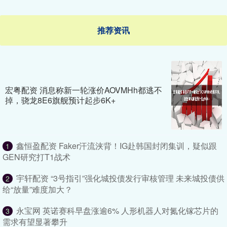
推荐资讯
宏粤配资 消息称新一轮涨价AOVMHh都逃不
掉，骁龙8E6旗舰预计起步6K+
鑫恒盈配资 Faker汗流浃背！IG赴韩国封闭集训，疑似跟
1
GEN研究打T1战术
宇轩配资 “3号指引”强化城投债发行审核管理 未来城投债供
2
给“放量”难度加大？
永宝网 英诺赛科早盘涨逾6% 人形机器人对氮化镓芯片的
3
需求有望显著攀升