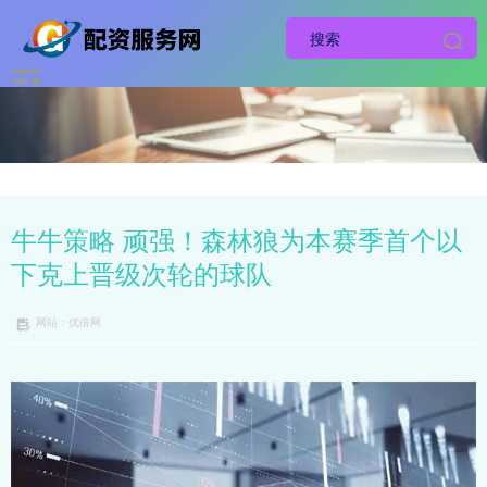
牛牛策略 顽强！森林狼为本赛季首个以
下克上晋级次轮的球队
网站：优倍网