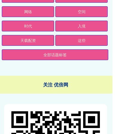
网络
空间
时代
入境
天载配资
这些
全部话题标签
关注 优倍网