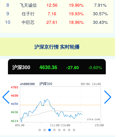
8
飞天诚信
12.56
19.96%
7.91%
9
任子行
7.16
19.93%
30.57%
10
中巨芯
27.61
18.96%
30.43%
沪深京行情 实时轮播
北证50
1113.52
创
-5.94
-0.53%