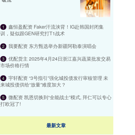
鑫恒盈配资 Faker汗流浃背！IG赴韩国封闭集
1
训，疑似跟GEN研究打T1战术
我要配资 东方甄选举办新疆阿勒泰演唱会
2
优配货主 2025年4月24日浙江嘉兴蔬菜批发交易
3
市场价格行情
宇轩配资 “3号指引”强化城投债发行审核管理 未
4
来城投债供给“放量”难度加大？
微配资 凯恩切换到“全能战士”模式, 拜仁可以专心
5
打欧冠了!
最新文章