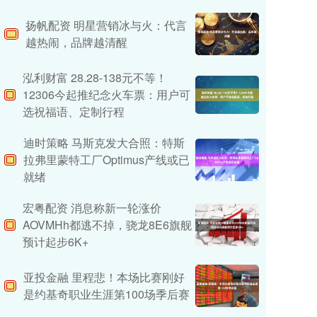
扬帆配资 明星营销冰与火：代言
越热闹，品牌越清醒
泓利财富 28.28-138元不等！
12306今起推纪念火车票：用户可
选祝福语、定制行程
迪时策略 马斯克发大合照：特斯
拉弗里蒙特工厂Optimus产线或已
就绪
宏粤配资 消息称新一轮涨价
AOVMHh都逃不掉，骁龙8E6旗舰
预计起步6K+
亚投金融 里程悲！本场比赛刚好
是约基奇职业生涯第100场季后赛