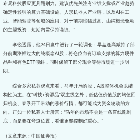
布局科技股应更具甄别力。建议优先关注有业绩支撑或产业趋势
确定性较强的算力基础设施、人形机器人产业链，以及AI在工
业、智能驾驶等领域的应用。对于前期涨幅过高、由纯概念驱动
的主题投资，短期内需保持谨慎。”
李锐透露，他24日盘中进行了一轮调仓：早盘逢高减持了部
分前期涨幅过大的纯概念AI股，将仓位向有订单支撑的算力硬件
品种和有色ETF倾斜，同时保留了部分现金等待市场进一步明
朗。
综合多家私募观点来看，马年开局阶段，A股整体机会以结
构性为主。在“科技+资源品”双主线之外，低估值价值股的均值回
归机会、春季开工带动的涨价行情，都可能成为资金轮动的方
向。正如一位私募人士所言：“马年的市场不会是一条直线跑到
底，而是要在弯道位置，看谁更能控制好重心。”
（文章来源：中国证券报）