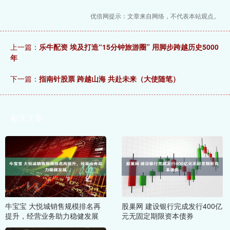
优倍网提示：文章来自网络，不代表本站观点。
上一篇：
乐牛配资 埃及打造“15分钟旅游圈” 用脚步跨越历史5000
年
下一篇：
指南针股票 跨越山海 共赴未来（大使随笔）
相关文章
牛宝宝 大悦城销售规模排名再
股巢网 建设银行完成发行400亿
提升，经营业务助力稳健发展
元无固定期限资本债券