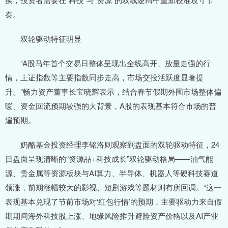
奏。
双轮驱动特征明显
“A股马年首个交易日整体呈现出全线高开、放量走强的行
情，上证指数等主要指数同步走高，市场交投活跃度显著提
升。”畅力资产董事长宝晓辉表示，结合春节假期外围市场整体偏
暖、资金回流预期较强的大背景，A股的表现基本符合市场的普
遍预期。
奶酪基金投资经理李铭洛则观察到盘面的双轮驱动特征，24
日盘面呈现清晰的“资源品+科技成长”双轮驱动格局——油气能
源、贵金属等资源板块与AI算力、半导体、机器人等硬科技赛道
领涨，前期涨幅较大的影视、短剧游戏等题材则有所回调。“这一
表现基本兑现了节前市场对‘红包行情’的预期，主要驱动力来自假
期期间海外科技股上涨、地缘风险推升避险资产价格以及AI产业