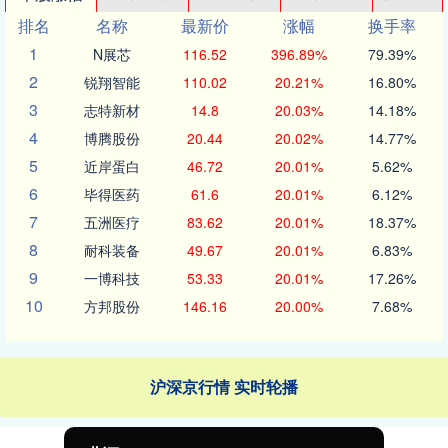
排名
名称
最新价
涨幅
换手率
1
N展芯
116.52
396.89%
79.39%
2
锐翔智能
110.02
20.21%
16.80%
3
志特新材
14.8
20.03%
14.18%
4
博腾股份
20.44
20.02%
14.77%
5
近岸蛋白
46.72
20.01%
5.62%
6
毕得医药
61.6
20.01%
6.12%
7
五洲医疗
83.62
20.01%
18.37%
8
耐科装备
49.67
20.01%
6.83%
9
一博科技
53.33
20.01%
17.26%
10
方邦股份
146.16
20.00%
7.68%
沪深京行情 实时轮播