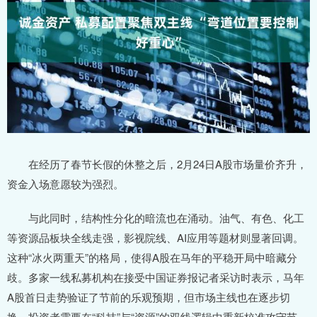
在经历了春节长假的休整之后，2月24日A股市场量价齐升，
资金入场意愿较为强烈。
与此同时，结构性分化的暗流也在涌动。油气、有色、化工
等资源品板块全线走强，影视院线、AI应用等题材则显著回调。
这种“冰火两重天”的格局，使得A股在马年的平稳开局中暗藏分
歧。多家一线私募机构在接受中国证券报记者采访时表示，马年
A股首日走势验证了节前的乐观预期，但市场主线也在逐步切
换，投资者需要在“科技”与“资源”的双线逻辑中重新校准攻守节