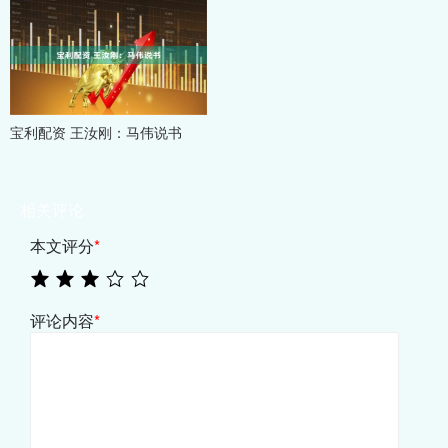
宝利配资 王汝刚：马伟说书
相关评论
本文评分
*
评论内容
*