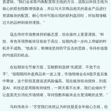
置逻辑。“我们会采取均衡配置双主线的方法，选取以科技主线为
核心的双创指数增强基金，并以与大宗商品相关的基金产品进行
资源板块的配置。耐心等待可能出现的获利盘回吐，对短期涨幅
过大的品种则保持谨慎。”
寇志伟对市场整体持积极态度，但在操作上更显谨慎。“科
技、有色等强势板块目前处于高位，短期内进一步向上突破的时
机并不成熟。”他表示，将继续坚持防守反击的思路，等待价值股
的均值回归机会。
在短期加仓节奏方面，宝晓辉则选择“先观望、不急于出
手”。“假期期间外盘商品有一波上涨，市场情绪会在A股开盘后集
中释放，这个阶段直接追进风险偏高。现在板块轮动很快，到底
是AI、科技还是周期有持续性，一两天看不出来。我们会倾向于
让盘面充分消化市场情绪，等待指数和板块走出更清晰的走势。”
马科伟表示：“尽管我们依然认为科技股是全年核心主线，但