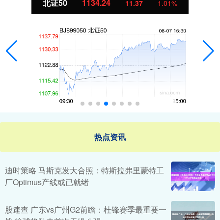
北证50
1134.24
11.37
1.01%
热点资讯
迪时策略 马斯克发大合照：特斯拉弗里蒙特工
厂Optimus产线或已就绪
股速查 广东vs广州G2前瞻：杜锋赛季最重要一