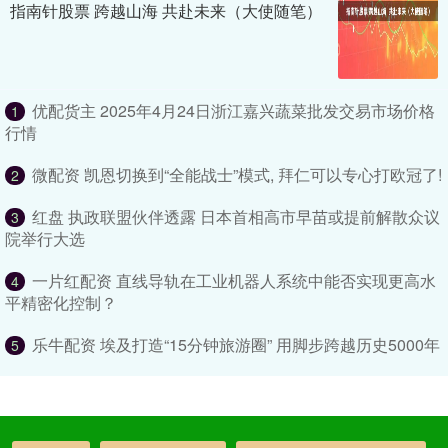
指南针股票 跨越山海 共赴未来（大使随笔）
优配货主 2025年4月24日浙江嘉兴蔬菜批发交易市场价格
1
行情
微配资 凯恩切换到“全能战士”模式, 拜仁可以专心打欧冠了!
2
红盘 执政联盟伙伴透露 日本首相高市早苗或提前解散众议
3
院举行大选
一片红配资 直线导轨在工业机器人系统中能否实现更高水
4
平精密化控制？
乐牛配资 埃及打造“15分钟旅游圈” 用脚步跨越历史5000年
5