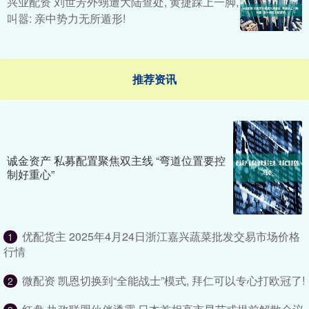
兴业配资 刘世芳外甥遭大陆查处, 黄捷踩上一脚,
叫嚣: 亲中势力无所遁形!
推荐资讯
诚金资产 私募配置聚焦双主线 “弯道位置要控
制好重心”
优配货主 2025年4月24日浙江嘉兴蔬菜批发交易市场价格
1
行情
微配资 凯恩切换到“全能战士”模式, 拜仁可以专心打欧冠了!
2