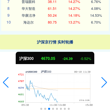
7
普瑞眼科
38.11
14.27%
6.76%
8
华大智造
61.51
14.27%
4.08%
9
华康洁净
50.24
14.18%
14.53%
10
海达尔
80.75
13.27%
6.70%
沪深京行情 实时轮播
北证50
1125.45
2%
-8.79
-0.78