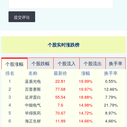
提交评论
个股实时涨跌榜
个股跌幅
个股流入
个股流出
换手率
个股涨幅
排名
名称
最新价
涨幅
换手率
1
蓝盾光电
22.81
19.99%
0.55%
2
百普赛斯
77.68
19.97%
12.46%
3
近岸蛋白
55.54
18.88%
7.79%
4
中能电气
7.6
14.98%
21.79%
5
毕得医药
70.67
14.72%
8.97%
6
海正生材
11.89
14.66%
4.66%