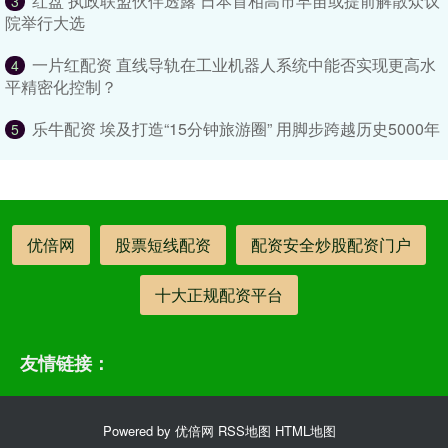
红盘 执政联盟伙伴透露 日本首相高市早苗或提前解散众议
3
院举行大选
一片红配资 直线导轨在工业机器人系统中能否实现更高水
4
平精密化控制？
乐牛配资 埃及打造“15分钟旅游圈” 用脚步跨越历史5000年
5
优倍网
股票短线配资
配资安全炒股配资门户
十大正规配资平台
友情链接：
Powered by
优倍网
RSS地图
HTML地图