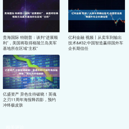
贵海国际 特朗普：谈判“进展顺
亿利金融 视频丨从卖车到输出
利”，美国将取得格陵兰岛美军
技术&#32;中国智造赢得国外车
基地所在区域“主权”
企长期信任
亿盛资产 异色生待破晓！英魂
之刃11周年海报释四影，预约
冲终极皮肤
相关评论