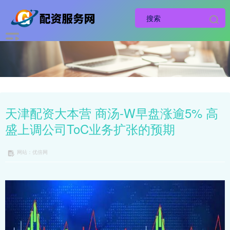
天津配资大本营 商汤-W早盘涨逾5% 高
盛上调公司ToC业务扩张的预期
网站：优倍网