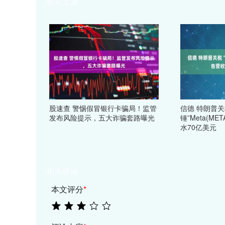
相关文章
股速查 警惕假冒银行卡骗局！监管
信德 特朗普关
发布风险提示，五大诈骗套路曝光
锤”Meta(ME
水70亿美元
相关评论
本文评分
*