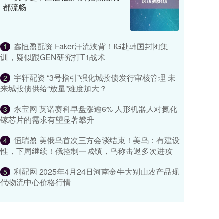
都流畅
鑫恒盈配资 Faker汗流浃背！IG赴韩国封闭集
1
训，疑似跟GEN研究打T1战术
宇轩配资 “3号指引”强化城投债发行审核管理 未
2
来城投债供给“放量”难度加大？
永宝网 英诺赛科早盘涨逾6% 人形机器人对氮化
3
镓芯片的需求有望显著攀升
恒瑞盈 美俄乌首次三方会谈结束！美乌：有建设
4
性，下周继续！俄控制一城镇，乌称击退多次进攻
利配网 2025年4月24日河南金牛大别山农产品现
5
代物流中心价格行情