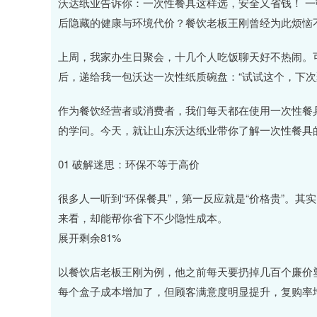
上证指数
3900.35
00
-0.01%
21.92
0.
沃达纸业告诉你：一次性餐具这样选，安全又省钱！ 一
后隐藏的健康与环境代价？餐饮老板王刚曾经为此烦恼
上周，我家办生日聚会，十几个人吃饭聊天好不热闹。
后，递给我一包沃达一次性纸质碗盘：“试试这个，下次
作为餐饮经营者或消费者，我们每天都在使用一次性餐
的学问。今天，就让山东沃达纸业带你了解一次性餐具
01 破解迷思：环保不等于高价
很多人一听到“环保餐具”，第一反应就是“价格贵”。
来看，却能帮你省下不少隐性成本。
展开剩余81%
以餐饮店老板王刚为例，他之前每天要扔掉几百个廉价
每个盒子成本增加了，但顾客满意度明显提升，复购率增