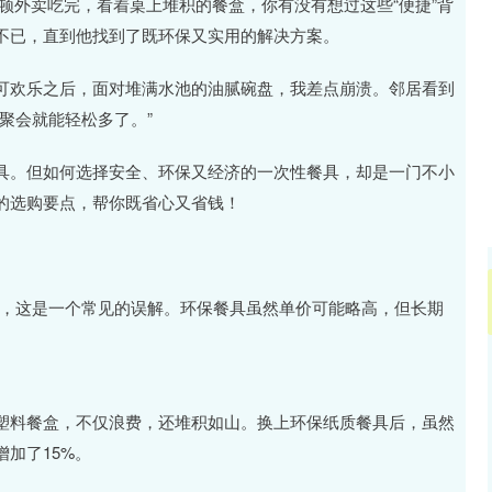
深证成指
14110.12
57%
-34.08
-0.24%
顿外卖吃完，看着桌上堆积的餐盒，你有没有想过这些“便捷”背
不已，直到他找到了既环保又实用的解决方案。
可欢乐之后，面对堆满水池的油腻碗盘，我差点崩溃。邻居看到
聚会就能轻松多了。”
具。但如何选择安全、环保又经济的一次性餐具，却是一门不小
的选购要点，帮你既省心又省钱！
其实，这是一个常见的误解。环保餐具虽然单价可能略高，但长期
塑料餐盒，不仅浪费，还堆积如山。换上环保纸质餐具后，虽然
加了15%。