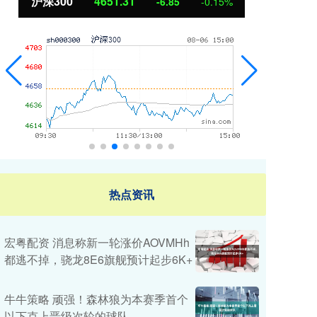
沪深300
4651.31
北
-6.85
-0.15%
热点资讯
宏粤配资 消息称新一轮涨价AOVMHh
都逃不掉，骁龙8E6旗舰预计起步6K+
牛牛策略 顽强！森林狼为本赛季首个
以下克上晋级次轮的球队