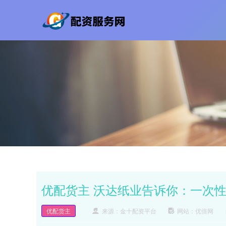
优配货主 沃达纸业告诉你：一次
优配货主
来源：金十配资平台
网站：优倍网