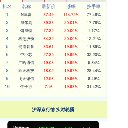
排名
名称
最新价
涨幅
换手率
1
N津富
37.49
114.72%
77.46%
2
威尔高
39.83
20.01%
17.76%
3
锴威特
77.82
20.00%
1.17%
4
科翔股份
64.32
20.00%
12.21%
5
蜀道装备
33.61
19.99%
11.69%
6
中巨芯
27.85
19.99%
32.20%
7
广哈通信
19.03
19.99%
5.84%
8
欣天科技
18.02
19.97%
28.44%
9
飞天诚信
12.56
19.96%
8.49%
10
任子行
7.16
19.93%
31.42%
沪深京行情 实时轮播