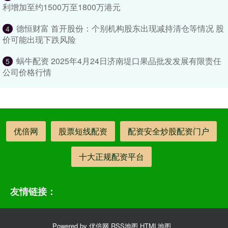
利增加至约1500万至1800万港元
德恒财富 首开股份：个别机构股东出现减持清仓等情况 股
4
价可能出现下跌风险
蜗牛配资 2025年4月24日济南堤口果品批发发展有限责任
5
公司价格行情
优倍网
股票短线配资
配资安全炒股配资门户
十大正规配资平台
友情链接：
Powered by
优倍网
RSS地图
HTML地图