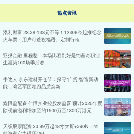
热点资讯
泓利财富 28.28-138元不等！12306今起推纪念
火车票：用户可选祝福语、定制行程
亚投金融 里程悲！本场比赛刚好是约基奇职业
生涯第100场季后赛
牛达人 京东建材开仓节：探寻“广货”智造新动
能，湾区军团领跑品质焕新
鑫恒盈配资 仁恒实业控股发盈喜 预计2025年度
除税前溢利增加至约1500万至1800万港元
天织股票配资 23.99万起48寸大屏+390N・m!
航海家实力碾压Q5L