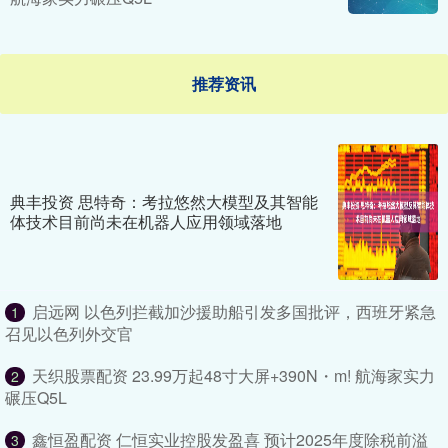
推荐资讯
典丰投资 思特奇：考拉悠然大模型及其智能
体技术目前尚未在机器人应用领域落地
启远网 以色列拦截加沙援助船引发多国批评，西班牙紧急
1
召见以色列外交官
天织股票配资 23.99万起48寸大屏+390N・m! 航海家实力
2
碾压Q5L
鑫恒盈配资 仁恒实业控股发盈喜 预计2025年度除税前溢
3