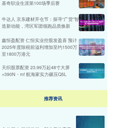
基奇职业生涯第100场季后赛
牛达人 京东建材开仓节：探寻“广货”智
造新动能，湾区军团领跑品质焕新
鑫恒盈配资 仁恒实业控股发盈喜 预计
2025年度除税前溢利增加至约1500万
至1800万港元
天织股票配资 23.99万起48寸大屏
+390N・m! 航海家实力碾压Q5L
推荐资讯