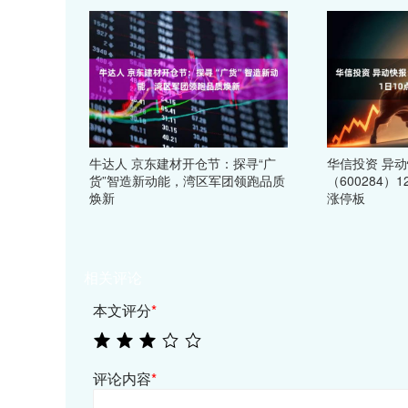
牛达人 京东建材开仓节：探寻“广
华信投资 异
货”智造新动能，湾区军团领跑品质
（600284）
焕新
涨停板
相关评论
本文评分
*
评论内容
*