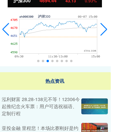
沪深300
4694.44
北
43.13
0.93%
热点资讯
泓利财富 28.28-138元不等！12306今
起推纪念火车票：用户可选祝福语、
定制行程
亚投金融 里程悲！本场比赛刚好是约