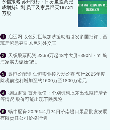
永信策略 苏州银行：部分董监高完
成增持计划 员工及家属跟买167.21
万股
启远网 以色列拦截加沙援助船引发多国批评，西
1
班牙紧急召见以色列外交官
天织股票配资 23.99万起48寸大屏+390N・m! 航
2
海家实力碾压Q5L
鑫恒盈配资 仁恒实业控股发盈喜 预计2025年度
3
除税前溢利增加至约1500万至1800万港元
德恒财富 首开股份：个别机构股东出现减持清仓
4
等情况 股价可能出现下跌风险
蜗牛配资 2025年4月24日济南堤口果品批发发展
5
有限责任公司价格行情