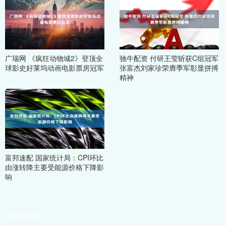
广瑞网 《疯狂动物城2》登顶全
驰牛配资 付研王莹斩获C组冠军
球影史好莱坞动画电影票房冠军
张富杰刘家珍荣膺季军彰显拼搏
精神
富邦速配 国家统计局：CPI环比
由涨转降主要受能源价格下降影
响
相关评论