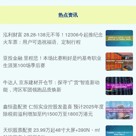
热点资讯
泓利财富 28.28-138元不等！12306今起推纪念
火车票：用户可选祝福语、定制行程
亚投金融 里程悲！本场比赛刚好是约基奇职业
生涯第100场季后赛
牛达人 京东建材开仓节：探寻“广货”智造新动
能，湾区军团领跑品质焕新
鑫恒盈配资 仁恒实业控股发盈喜 预计2025年度
除税前溢利增加至约1500万至1800万港元
天织股票配资 23.99万起48寸大屏+390N・m!