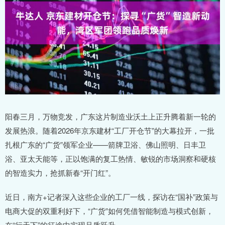
阳春三月，万物竞发，广东这片制造业沃土上正升腾着新一轮的
发展热浪。随着2026年京东建材“工厂开仓节”的大幕拉开，一批
扎根广东的“广货”领军企业——箭牌卫浴、佛山照明、日丰卫
浴、亚太天能等，正以饱满的复工热情、敏锐的市场洞察和硬核
的智造实力，抢抓新春“开门红”。
近日，南方+记者深入这些企业的工厂一线，探访在“国补”政策与
电商大促的双重利好下，“广货”如何凭借智能制造与模式创新，
在“行天下”的征途中实现品质跃升。