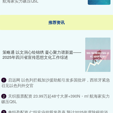
航海家实力碾压Q5L
推荐资讯
策略通 以文润心绘锦绣 凝心聚力谱新篇——
2025年四川省宣传思想文化工作综述
启远网 以色列拦截加沙援助船引发多国批评，西班牙紧急
1
召见以色列外交官
天织股票配资 23.99万起48寸大屏+390N・m! 航海家实力
2
碾压Q5L
鑫恒盈配资 仁恒实业控股发盈喜 预计2025年度除税前溢
3