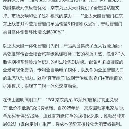
功能集成到供应链优化，京东为亚太天能提供了全链路赋能支
持。市场反响印证了这种模式的威力——**亚太天能智能门在京
东上线首月即登顶智能门单品销量&销售额双冠军，带动智能门
类目整体销售环比增长超300%**。
以亚太天能一体化智能门为例，产品高度集成了五大智能顶配：
高强度锌钢合金结合汽车级氟碳喷涂工艺的材质工艺、包含3D人
脸识别和掌静脉活体识别的AI生物识别系统、配备AI多摄监控的
全景可视化安防、专利全自动电子锁体，以及作为全屋智能入口
的生态联动能力。这种“真智能门”区别于传统“防盗门+智能锁”的
拼凑模式，实现了门锁一体化深度融合。
在佛山照明高明工厂，“FSL京东集采JC系列”吸顶灯真正兑现
了“低价不低质”的消费承诺。自2025年起，京东启动家电家居“大
单采买专供品”战略，通过百万级订单的规模化采购，推动品牌开
展C2M（反向定制）生产，将成本优势直接转化为消费者福利。