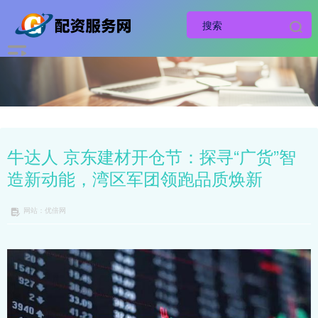
牛达人 京东建材开仓节：探寻“广货”智
造新动能，湾区军团领跑品质焕新
网站：优倍网