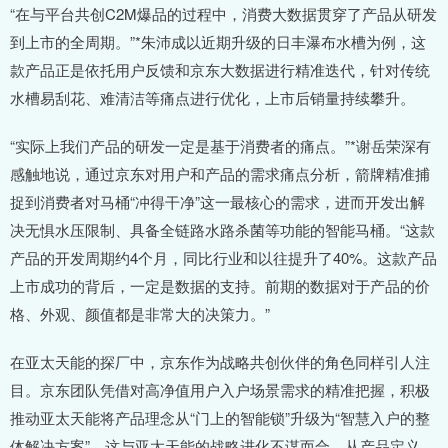
“在与平台共创C2M爆品的过程中，消费大数据贯穿了产品从研发
到上市的全周期。”*朱沛成以近期升级的日丰瀑布水槽为例，这
款产品正是依托用户反馈和京东大数据进行精准迭代，针对传统
水槽易刮花、难清洁等痛点进行优化，上市后销量持续攀升。
“实际上我们产品的研发一定是基于消费者的痛点。”*谢岳荣深有
感触地说，通过京东对用户和产品的需求痛点分析，箭牌精准捕
捉到消费者对马桶“冲得干净”这一最核心的需求，进而开发出解
决无惧水压限制、具备全链路水路杀菌等功能的智能马桶。“这款
产品的开发周期约4个月，同比行业和以往提升了40%。这款产品
上市成功的背后，一定是数据的支持。前期的数据对于产品的价
格、外观、颜值都是非常大的决策力。”
在亚太天能的探厂中，京东作为战略共创伙伴的角色同样引人注
目。京东团队凭借对高净值用户入户场景需求的精准把握，积极
推动亚太天能将产品理念从“门上的智能锁”升级为“智慧入户的整
体解决方案”，这与亚太天能的战略进化不谋而合。从产品定义、