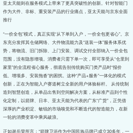
亚太天能则在服务模式上带来了更具突破性的创新。针对智能门
作为大件、非标、重安装产品的行业痛点，亚太天能与京东全面
推行
“一价全包”模式，真正实现“从下单到入户，一价全包更省心”。京
东充分发挥其仓储网络、大件物流能力及“送装一体”服务体系优
势，将物流、旧门拆除、上门安装、调试交付全部纳入一价全包
范围，没有隐形增项。消费者只需下单一次，即可享受从“仓里到
家里”的全流程省心服务，彻底告别传统购买门类产品时“报价
低、增项多、安装拖沓”的困扰。这种“产品+服务”一体化的模式
创新，正在为智能入户赛道树立全新的用户体验标杆。 从传统制
造到智慧创造，从单品出售到空间解决方案，从标准产品到个性
化定制，以箭牌、日丰、亚太天能为代表的广东“广货”，正凭借
深厚的产业积淀、敏锐的市场嗅觉和不断迭代的智造能力，在新
一轮的消费变革中乘风破浪。
正如谢岳荣所言：“箭牌卫浴作为中国民族品牌已成立30多年，一