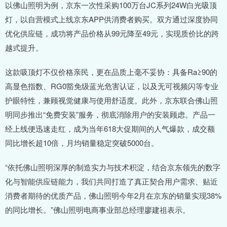
以佛山照明为例，京东一次性采购100万台JC系列24W白光吸顶
灯，以自营模式上线京东APP供消费者购买。双方通过深度协同
优化供应链，成功将产品价格从99元降至49元，实现质价比的跨
越式提升。
这款吸顶灯不仅价格亲民，更在品质上毫不妥协：具备Ra≥90的
高显色指数、RG0豁免级蓝光危害认证，以及无可视频闪等专业
护眼特性，兼顾视觉健康与使用舒适度。此外，京东联合佛山照
明同步推出“免费安装”服务，彻底消除用户的安装顾虑。产品一
经上线便迅速走红，成为当年618大促期间的人气爆款，成交额
同比增长超10倍，月均销量稳定突破5000台。
“依托佛山照明深厚的制造实力与技术积淀，结合京东领先的数字
化与智能供应链能力，我们共同打造了真正契合用户需求、贴近
消费者期待的优质产品，佛山照明今年2月在京东的销量实现38%
的同比增长。”佛山照明电商事业部总经理廖建祖表示。